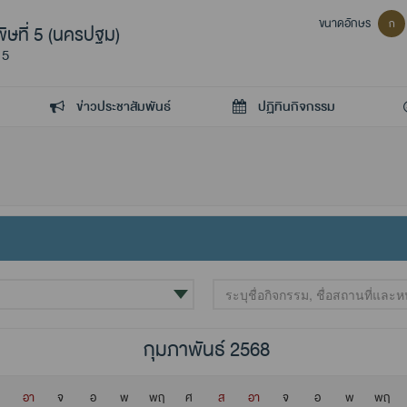
ขนาดอักษร
ก
ิษที่ 5 (นครปฐม)
 5
ข่าวประชาสัมพันธ์
ปฏิทินกิจกรรม
กุมภาพันธ์ 2568
อา
จ
อ
พ
พฤ
ศ
ส
อา
จ
อ
พ
พฤ