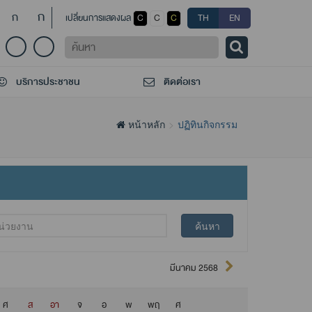
ก
ก
เปลี่ยนการแสดงผล
C
C
C
TH
EN
ค้นหา
บริการประชาชน
ติดต่อเรา
หน้าหลัก
ปฏิทินกิจกรรม
ค้นหา
มีนาคม 2568
ศ
ส
อา
จ
อ
พ
พฤ
ศ